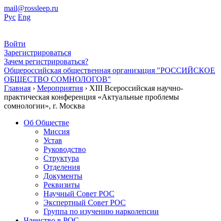
mail@rossleep.ru
Рус
Eng
Войти
Зарегистрироваться
Зачем регистрироваться?
Общероссийская общественная организация "РОССИЙСКОЕ
ОБЩЕСТВО СОМНОЛОГОВ"
Главная
›
Мероприятия
› XIII Всероссийская научно-
практическая конференция «Актуальные проблемы
сомнологии», г. Москва
Об Обществе
Миссия
Устав
Руководство
Структура
Отделения
Документы
Реквизиты
Научный Совет РОС
Экспертный Совет РОС
Группа по изучению нарколепсии
Членство в РОС