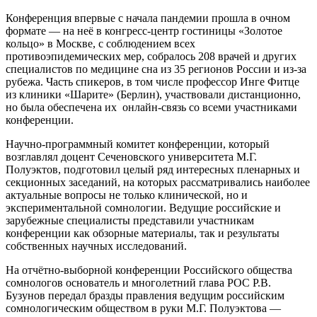
Конференция впервые с начала пандемии прошла в очном
формате — на неё в конгресс-центр гостиницы «Золотое
кольцо» в Москве, с соблюдением всех
противоэпидемических мер, собралось 208 врачей и других
специалистов по медицине сна из 35 регионов России и из-за
рубежа. Часть спикеров, в том числе профессор Инге Фитце
из клиники «Шарите» (Берлин), участвовали дистанционно,
но была обеспечена их онлайн-связь со всеми участниками
конференции.
Научно-программный комитет конференции, который
возглавлял доцент Сеченовского университета М.Г.
Полуэктов, подготовил целый ряд интересных пленарных и
секционных заседаний, на которых рассматривались наиболее
актуальные вопросы не только клинической, но и
экспериментальной сомнологии. Ведущие российские и
зарубежные специалисты представили участникам
конференции как обзорные материалы, так и результаты
собственных научных исследований.
На отчётно-выборной конференции Российского общества
сомнологов основатель и многолетний глава РОС Р.В.
Бузунов передал бразды правления ведущим российским
сомнологическим обществом в руки М.Г. Полуэктова —