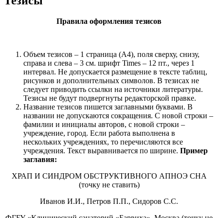
Тезисы
Правила оформления тезисов
Объем тезисов – 1 страница (А4), поля сверху, снизу,
справа и слева – 3 см. шрифт Times – 12 пт., через 1
интервал. Не допускается размещение в тексте таблиц,
рисунков и дополнительных символов. В тезисах не
следует приводить ссылки на источники литературы.
Тезисы не будут подвергнуты редакторской правке.
Название тезисов пишется заглавными буквами. В
названии не допускаются сокращения. С новой строки –
фамилии и инициалы авторов, с новой строки –
учреждение, город. Если работа выполнена в
нескольких учреждениях, то перечисляются все
учреждения. Текст выравнивается по ширине.
Пример
заглавия:
ХРАП И СИНДРОМ ОБСТРУКТИВНОГО АПНОЭ СНА
(точку не ставить)
Иванов И.И., Петров П.П., Сидоров С.С.
ФГБУ «Клинический санаторий «Барвиха», Москва (точку не