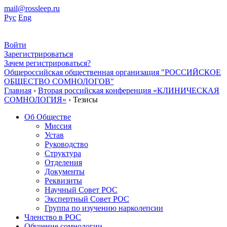
mail@rossleep.ru
Рус
Eng
Войти
Зарегистрироваться
Зачем регистрироваться?
Общероссийская общественная организация "РОССИЙСКОЕ
ОБЩЕСТВО СОМНОЛОГОВ"
Главная
›
Вторая российская конференция «КЛИНИЧЕСКАЯ
СОМНОЛОГИЯ»
› Тезисы
Об Обществе
Миссия
Устав
Руководство
Структура
Отделения
Документы
Реквизиты
Научный Совет РОС
Экспертный Совет РОС
Группа по изучению нарколепсии
Членство в РОС
Обучение сомнологии