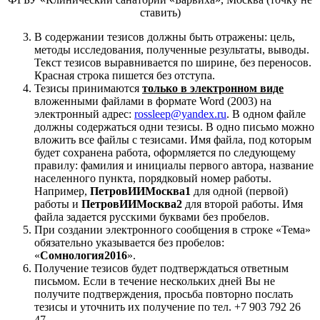
ставить)
В содержании тезисов должны быть отражены: цель,
методы исследования, полученные результаты, выводы.
Текст тезисов выравнивается по ширине, без переносов.
Красная строка пишется без отступа.
Тезисы принимаются
только
в электронном виде
вложенными файлами в формате Word (2003) на
электронный адрес:
rossleep@yandex.ru
. В одном файле
должны содержаться одни тезисы. В одно письмо можно
вложить все файлы с тезисами. Имя файла, под которым
будет сохранена работа, оформляется по следующему
правилу: фамилия и инициалы первого автора, название
населенного пункта, порядковый номер работы.
Например,
ПетровИИМосква1
для одной (первой)
работы и
ПетровИИМосква2
для второй работы. Имя
файла задается русскими буквами без пробелов.
При создании электронного сообщения в строке «Тема»
обязательно указывается без пробелов:
«
Сомнология2016
».
Получение тезисов будет подтверждаться ответным
письмом. Если в течение нескольких дней Вы не
получите подтверждения, просьба повторно послать
тезисы и уточнить их получение по тел. +7 903 792 26
47.