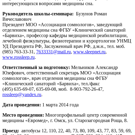
интересующихся вопросами медицины сна.
Руководитель школы-семинара:
Бузунов Роман
Вячеславович
Президент МОО «Ассоциация сомнологов», заведующий
отделением медицины сна ФГБУ «Клинический санаторий
«Барвиха», профессор кафедры медицинской реабилитации,
лечебной физкультуры, физиотерапии и курортологии УНМЦ
УД Президента РФ, Заслуженный врач РФ, д.м.н., тел. моб.
(985) 763-33-31,
7633331@mail.ru
,
www.sleepnet.ru
,
www.rossleep.ru
.
Ответственный за подготовку:
Мельников Александр
Юзефович, ответственный секретарь МОО «Ассоциация
сомнологов», врач отделения медицины сна ФГБУ
«Клинический санаторий «Барвиха», тел./факс
(495) 635-69-07, 635-69-08, моб. 8-903-792-26-47,
rossleep@yandex.ru
.
Дата проведения:
1 марта 2014 года
Место проведения:
Многопрофильный центр современной
медицины «Евромед», г. Омск, ул. Старозагородная Роща, 8.
Проезд:
автобусы 12, 110, 22, 40, 73, 80, 109, 43, 77, 83, 59, 69,