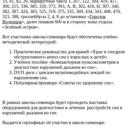
33, 41, 82, 20, маршрутные такси Т, 207, 322, 394, 419, 417,
306, 215, 336, 385, 320, 373, 393, А, В, 302, 416, Н, 307, 346,
382, 387, 424, 383, 525, 319, 375, 335, 369, 434, 343, 408, 470,
323, 388, троллейбусы 2, 4, 8 до остановки «
Городок
Водников
», далее пешком 600 м в сторону зоны отдыха
«Зелёный остров».
Все участники школы-семинара будут обеспечены учебно-
методической литературой:
Практическое руководство для врачей «Храп и синдром
обструктивного апноэ сна у взрослых и детей».
Учебное пособие «Компьютерная пульсоксиметрия в
диагностике нарушений дыхания во сне».
DVD диск с циклом мультимедийных лекций по
нарушениям сна.
Популярная брошюра «Советы по здоровому сну».
В рамках школы-семинара будет проходить выставка
оборудования для диагностики и лечения расстройств сна и
нарушений дыхания во сне.
Выдается сертификат об участии в школе-семинаре.