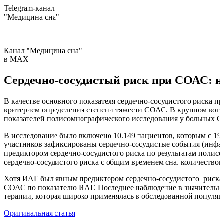
Telegram-канал
"Медицина сна"
Канал "Медицина сна"
в МAX
Сердечно-сосудистый риск при СОАС: 
В качестве основного показателя сердечно-сосудистого риска 
критерием определения степени тяжести СОАС. В крупном ко
показателей полисомнографического исследования у больных С
В исследование было включено 10.149 пациентов, которым с 19
участников зафиксированы сердечно-сосудистые события (инфа
предиктором сердечно-сосудистого риска по результатам полис
сердечно-сосудистого риска с общим временем сна, количест
Хотя ИАГ был явным предиктором сердечно-сосудистого риска
СОАС по показателю ИАГ. Последнее наблюдение в значительн
терапии, которая широко применялась в обследованной популя
Оригинальная статья