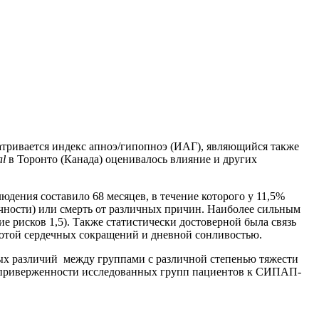
матривается индекс апноэ/гипопноэ (ИАГ), являющийся также
al
в Торонто (Канада) оценивалось влияние и других
юдения составило 68 месяцев, в течение которого у 11,5%
очности) или смерть от различных причин. Наиболее сильным
е рисков 1,5). Также статистически достоверной была связь
тотой сердечных сокращений и дневной сонливостью.
ных различий между группами с различной степенью тяжести
о приверженности исследованных групп пациентов к СИПАП-