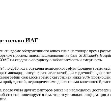
не только ИАГ
при синдроме обструктивного апноэ сна в настоящее время расс
гортном проспективном исследовании на базе
St
Michael
‘
s
Hospit
ОАС на сердечно-сосудистую заболеваемость и смертность.
94 по 2010 год проведена полисомнография. Среднее время набл
ркт миокарда, инсульт, развитие застойной сердечной недостат
омнографии оказалось время с сатурацией ниже 90% (соотношени
вом пробуждений, периодическими движениями конечностей, час
, после учёта других факторов риска не наблюдалось достовер
ой степени нивелируется тем, что отсутствовала информация 
ции.