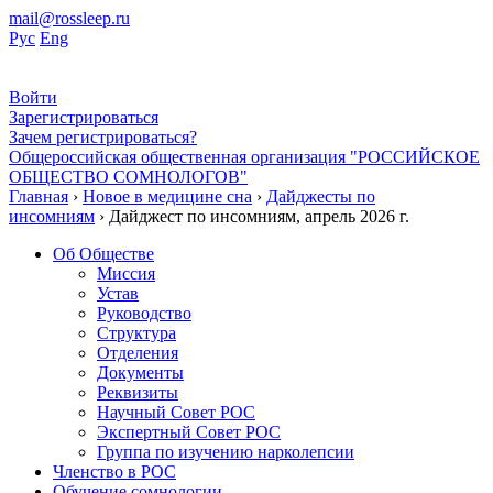
mail@rossleep.ru
Рус
Eng
Войти
Зарегистрироваться
Зачем регистрироваться?
Общероссийская общественная организация "РОССИЙСКОЕ
ОБЩЕСТВО СОМНОЛОГОВ"
Главная
›
Новое в медицине сна
›
Дайджесты по
инсомниям
› Дайджест по инсомниям, апрель 2026 г.
Об Обществе
Миссия
Устав
Руководство
Структура
Отделения
Документы
Реквизиты
Научный Совет РОС
Экспертный Совет РОС
Группа по изучению нарколепсии
Членство в РОС
Обучение сомнологии