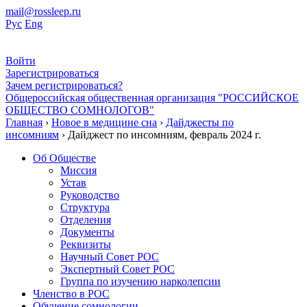
mail@rossleep.ru
Рус
Eng
Войти
Зарегистрироваться
Зачем регистрироваться?
Общероссийская общественная организация "РОССИЙСКОЕ
ОБЩЕСТВО СОМНОЛОГОВ"
Главная
›
Новое в медицине сна
›
Дайджесты по
инсомниям
› Дайджест по инсомниям, февраль 2024 г.
Об Обществе
Миссия
Устав
Руководство
Структура
Отделения
Документы
Реквизиты
Научный Совет РОС
Экспертный Совет РОС
Группа по изучению нарколепсии
Членство в РОС
Обучение сомнологии