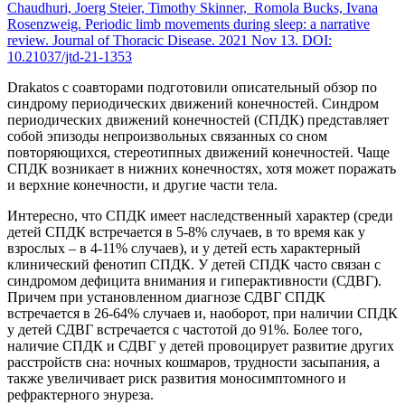
Chaudhuri, Joerg Steier, Timothy Skinner, Romola Bucks, Ivana
Rosenzweig. Periodic limb movements during sleep: a narrative
review. Journal of Thoracic Disease. 2021 Nov 13. DOI:
10.21037/jtd-21-1353
Drakatos с соавторами подготовили описательный обзор по
синдрому периодических движений конечностей. Синдром
периодических движений конечностей (СПДК) представляет
собой эпизоды непроизвольных связанных со сном
повторяющихся, стереотипных движений конечностей. Чаще
СПДК возникает в нижних конечностях, хотя может поражать
и верхние конечности, и другие части тела.
Интересно, что СПДК имеет наследственный характер (среди
детей СПДК встречается в 5-8% случаев, в то время как у
взрослых – в 4-11% случаев), и у детей есть характерный
клинический фенотип СПДК. У детей СПДК часто связан с
синдромом дефицита внимания и гиперактивности (СДВГ).
Причем при установленном диагнозе СДВГ СПДК
встречается в 26-64% случаев и, наоборот, при наличии СПДК
у детей СДВГ встречается с частотой до 91%. Более того,
наличие СПДК и СДВГ у детей провоцирует развитие других
расстройств сна: ночных кошмаров, трудности засыпания, а
также увеличивает риск развития моносимптомного и
рефрактерного энуреза.