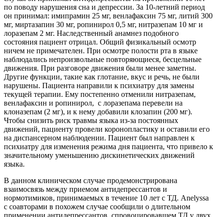
по поводу нарушения сна и депрессии. За 10-летний период
он принимал: имипрамин 25 мг, венлафаксин 75 мг, литий 300
мг, миртазапин 30 мг, ропинирол 0,5 мг, нитразепам 10 мг и
лоразепам 2 мг. Наследственный анамнез подобного
состояния пациент отрицал. Общий физикальный осмотр
ничем не примечателен. При осмотре полости рта в языке
наблюдались непроизвольные повторяющиеся, бесцельные
движения. При разговоре движения были менее заметны.
Другие функции, такие как глотание, вкус и речь, не были
нарушены. Пациента направили к психиатру для замены
текущей терапии. Ему постепенно отменили нитразепам,
венлафаксин и ропинирол, с лоразепама перевели на
клоназепам (2 мг), и к нему добавили клозапин (200 мг).
Чтобы снизить риск травмы языка из-за постоянных
движений, пациенту провели коронопластику и оставили его
на диспансерном наблюдении. Пациент был направлен к
психиатру для изменения режима дня пациента, что привело к
значительному уменьшению дискинетических движений
языка.
В данном клиническом случае продемонстрирована
взаимосвязь между приемом антидепрессантов и
нормотимиков, принимаемых в течение 10 лет с ТД. Anelyssa
с соавторами в похожем случае сообщили о длительном
применении антидепрессантов, спровоцировавшем ТД у двух