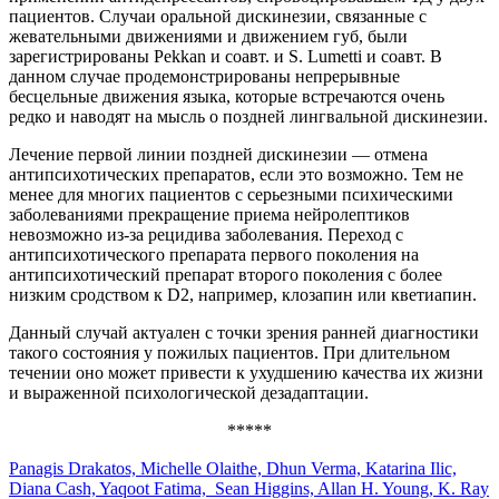
пациентов. Случаи оральной дискинезии, связанные с
жевательными движениями и движением губ, были
зарегистрированы Pekkan и соавт. и S. Lumetti и соавт. В
данном случае продемонстрированы непрерывные
бесцельные движения языка, которые встречаются очень
редко и наводят на мысль о поздней лингвальной дискинезии.
Лечение первой линии поздней дискинезии — отмена
антипсихотических препаратов, если это возможно. Тем не
менее для многих пациентов с серьезными психическими
заболеваниями прекращение приема нейролептиков
невозможно из-за рецидива заболевания. Переход с
антипсихотического препарата первого поколения на
антипсихотический препарат второго поколения с более
низким сродством к D2, например, клозапин или кветиапин.
Данный случай актуален с точки зрения ранней диагностики
такого состояния у пожилых пациентов. При длительном
течении оно может привести к ухудшению качества их жизни
и выраженной психологической дезадаптации.
*****
Panagis Drakatos, Michelle Olaithe, Dhun Verma, Katarina Ilic,
Diana Cash, Yaqoot Fatima, Sean Higgins, Allan H. Young, K. Ray