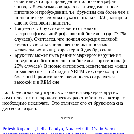
отметили, что при проведении полисомнографии
эпизоды бруксизма совпадают с эпизодами апноэ/
гипопноэ и пробуждений, т.е. бруксизм сна более чем в
половине случаев может указывать на СОАС, который
еще не беспокоит пациента.
Пациенты с бруксизмом часто страдают
гастроэзофагеальной рефлюксной болезнью (до 73,7%
случаев). Считается, что ночная секреция соляной
кислоты связана с повышенной активностью
жевательных мышц, характерной для бруксизма.
Бруксизм может быть ранним маркером нарушения
поведения в быстром сне при болезни Парксинсона (в
25% случаев). В норме активность жевательных мышц
повышается в 1 и 2 стадии NREM-сна, однако при
болезни Паркинсона эта активность сохраняется
высокой и в REM-сне.
Т.о., бруксизм сна у взрослых является маркером других
соматических и неврологических расстройств сна, которые
необходимо исключать. Это отличает его от бруксизма сна
детского возраста.
*****
Pritesh Ruparelia, Udita Pandya, Navneet Gill, Oshin Verma.