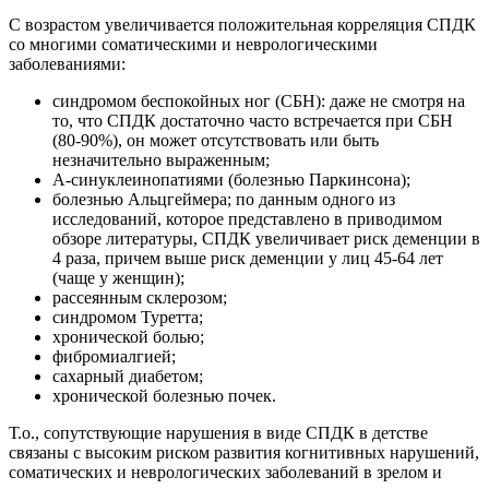
С возрастом увеличивается положительная корреляция СПДК
со многими соматическими и неврологическими
заболеваниями:
синдромом беспокойных ног (СБН): даже не смотря на
то, что СПДК достаточно часто встречается при СБН
(80-90%), он может отсутствовать или быть
незначительно выраженным;
Α-синуклеинопатиями (болезнью Паркинсона);
болезнью Альцгеймера; по данным одного из
исследований, которое представлено в приводимом
обзоре литературы, СПДК увеличивает риск деменции в
4 раза, причем выше риск деменции у лиц 45-64 лет
(чаще у женщин);
рассеянным склерозом;
синдромом Туретта;
хронической болью;
фибромиалгией;
сахарный диабетом;
хронической болезнью почек.
Т.о., сопутствующие нарушения в виде СПДК в детстве
связаны с высоким риском развития когнитивных нарушений,
соматических и неврологических заболеваний в зрелом и