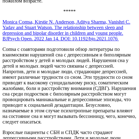
пожилом возрасте.
*****
Monica Comsa, Kirstie N. Anderson, Aditya Sharma, Vanishri C.
Yadav and Stuart Watson. The relationship between sleep and
depression and bipolar disorder in children and young people.
BJPsych Open. 2022 Jan 14. DOI: 10.1192/bjo.2021.1076
Comsa с соавторами подготовили обзор литературы по
взаимосвязи нарушений сна с депрессивным и биполярным
расстройством у детей и молодых людей. Нарушения сна у
детей и молодых людей часто связаны с депрессией.
Напротив, дети и молодые люди, страдающие депрессией,
имеют различные трудности со сном. Эти трудности со сном
приводят к высокому суицидальному риску, соматическим
жалобами, боли и расстройству внимания (СДВГ). Нарушения
сна среди подростков с биполярным расстройством могут
провоцировать маниакальные и депрессивные эпизоды, что
приводит к социальной дезадаптации. Безусловно,
назначаемые в этом случае психотропные препараты влияют
на состояние сна и могут вызывать бессонницу, чего, конечно,
следует опасаться.
Взрослые пациенты с СБН и СПДК часто страдают
депрессивными расстройствами. Дети и молодые люди