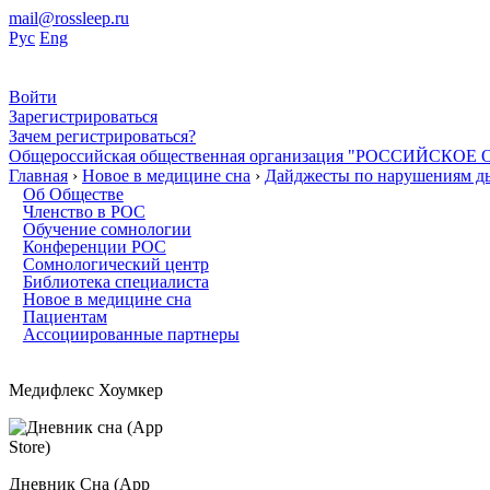
mail@rossleep.ru
Рус
Eng
Войти
Зарегистрироваться
Зачем регистрироваться?
Общероссийская общественная организация "РОССИЙС
Главная
›
Новое в медицине сна
›
Дайджесты по нарушениям ды
Об Обществе
Членство в РОС
Обучение сомнологии
Конференции РОС
Сомнологический центр
Библиотека специалиста
Новое в медицине сна
Пациентам
Ассоциированные партнеры
Медифлекс Хоумкер
Дневник Сна (App