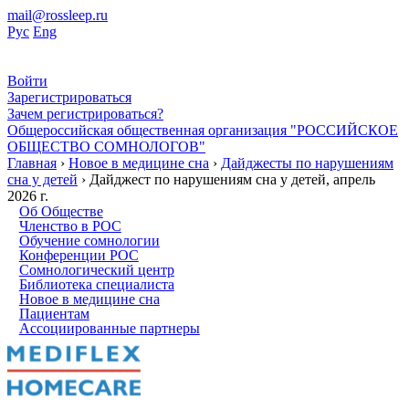
mail@rossleep.ru
Рус
Eng
Войти
Зарегистрироваться
Зачем регистрироваться?
Общероссийская общественная организация "РОССИЙСКОЕ
ОБЩЕСТВО СОМНОЛОГОВ"
Главная
›
Новое в медицине сна
›
Дайджесты по нарушениям
сна у детей
› Дайджест по нарушениям сна у детей, апрель
2026 г.
Об Обществе
Членство в РОС
Обучение сомнологии
Конференции РОС
Сомнологический центр
Библиотека специалиста
Новое в медицине сна
Пациентам
Ассоциированные партнеры