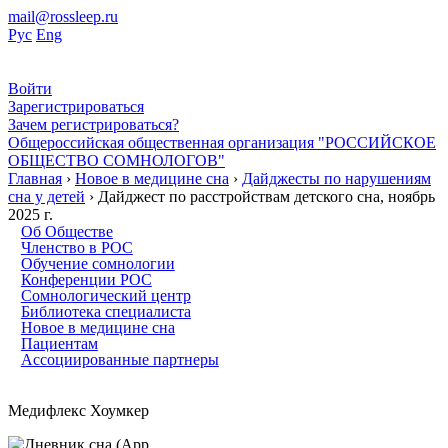
mail@rossleep.ru
Рус
Eng
Войти
Зарегистрироваться
Зачем регистрироваться?
Общероссийская общественная организация "РОССИЙСКОЕ
ОБЩЕСТВО СОМНОЛОГОВ"
Главная
›
Новое в медицине сна
›
Дайджесты по нарушениям
сна у детей
› Дайджест по расстройствам детского сна, ноябрь
2025 г.
Об Обществе
Членство в РОС
Обучение сомнологии
Конференции РОС
Сомнологический центр
Библиотека специалиста
Новое в медицине сна
Пациентам
Ассоциированные партнеры
Медифлекс Хоумкер