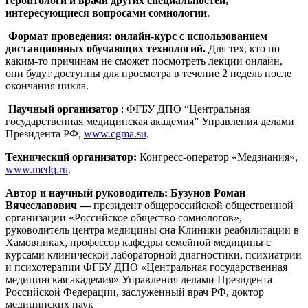
геронтологи и врачи других специальностей,
интересующиеся вопросами сомнологии
.
Формат проведения:
онлайн-курс с использованием
дистанционных обучающих технологий.
Для тех, кто по
каким-то причинам не сможет посмотреть лекции онлайн,
они будут доступны для просмотра в течение 2 недель после
окончания цикла.
Научный организатор
: ФГБУ ДПО “Центральная
государственная медицинская академия” Управления делами
Президента РФ,
www.cgma.su
.
Технический организатор:
Конгресс-оператор «Медзнания»,
www.medq.ru
.
Автор и научный руководитель:
Бузунов Роман
Вячеславович —
президент общероссийской общественной
организации «Российское общество сомнологов»,
руководитель центра медицины сна Клиники реабилитации в
Хамовниках, профессор кафедры семейной медицины с
курсами клинической лабораторной диагностики, психиатрии
и психотерапии ФГБУ ДПО «Центральная государственная
медицинская академия» Управления делами Президента
Российской Федерации, заслуженный врач РФ, доктор
медицинских наук