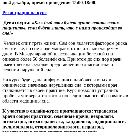
по 4 декабря, время проведения 15:00-18:00
.
Регистрация на курс
Девиз курса:
«Каждый врач будет лучше лечить своих
пациентов, если будет знать, что с ними происходит во
сне!»
Человек спит треть жизни. Сам сон является фактором риска
смерти, т.е. во сне люди умирают относительно чаще чем
днем. В Международной классификации болезней сна
описано более 50 болезней сна. При этом до сих пор врачи
имеют весьма скудные представления о диагностике и
лечении нарушений сна.
На курсе будет дана информация о наиболее частых и
клинически значимых нарушениях сна, с которыми врач
сталкивается в своей практике. Курс позволит устранить
пробелы университетского и последипломного образования в
области медицины сна.
К участию в онлайн-курсе приглашаются:
терапевты,
врачи общей практики, семейные врачи, неврологи,
психиатры, психотерапевты, кардиологи, эндокринологи,
пульмонологи, оториноларингологи, педиатры,