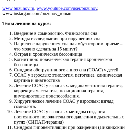
www.buzunov.ru
,
www.youtube.com/user/buzunov
,
www.instargam.com/buzunov_roman
Темы лекций на курсе:
Введение в сомнологию. Физиология сна
Методы исследования при нарушениях сна
Пациент с нарушением сна на амбулаторном приеме –
что можно сделать за 15 минут?
Острая и хроническая бессонница
Когнитивно-поведенческая терапия хронической
бессонницы
Синдром обструктивного апноэ сна (СОАС) у детей
СОАС у взрослых: этиология, патогенез, клиническая
картина и диагностика
Лечение СОАС у взрослых: медикаментозная терапия,
коррекция массы тела, позиционная терапия,
внутриротовые приспособления.
Хирургическое лечение СОАС у взрослых: взгляд
сомнолога.
Лечение СОАС у взрослых методом создания
постоянного положительного давления в дыхательных
путях (СИПАП-терапия)
Синдром гиповентиляции при ожирении (Пиквикский