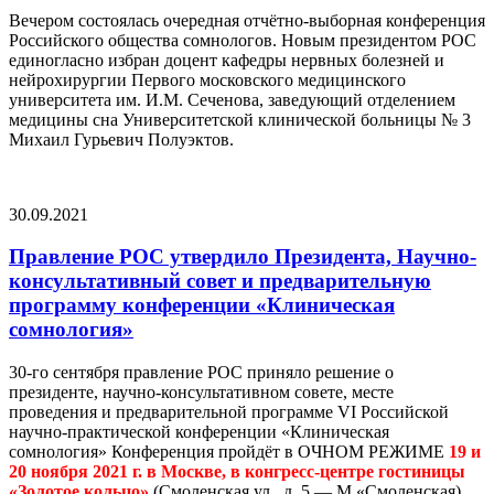
Вечером состоялась очередная отчётно-выборная конференция
Российского общества сомнологов. Новым президентом РОС
единогласно избран доцент кафедры нервных болезней и
нейрохирургии Первого московского медицинского
университета им. И.М. Сеченова, заведующий отделением
медицины сна Университетской клинической больницы № 3
Михаил Гурьевич Полуэктов.
30.09.2021
Правление РОС утвердило Президента, Научно-
консультативный совет и предварительную
программу конференции «Клиническая
сомнология»
30-го сентября правление РОС приняло решение о
президенте, научно-консультативном совете, месте
проведения и предварительной программе VI Российской
научно-практической конференции «Клиническая
сомнология» Конференция пройдёт в ОЧНОМ РЕЖИМЕ
19 и
20 ноября 2021 г. в Москве, в конгресс-центре гостиницы
«Золотое кольцо»
(Смоленская ул., д. 5 — М «Смоленская).