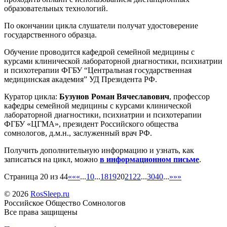
образовательных технологий.
По окончании цикла слушатели получат удостоверение
государственного образца.
Обучение проводится кафедрой семейной медицины с
курсами клинической лабораторной диагностики, психиатрии
и психотерапии ФГБУ “Центральная государственная
медицинская академия” УД Президента РФ.
Куратор цикла:
Бузунов Роман Вячеславович
, профессор
кафедры семейной медицины с курсами клинической
лабораторной диагностики, психиатрии и психотерапии
ФГБУ «ЦГМА», президент Российского общества
сомнологов, д.м.н., заслуженный врач РФ.
Получить дополнительную информацию и узнать, как
записаться на цикл, можно
в информационном письме
.
Страница 20 из 44
««
«
...
10
...
18
19
20
21
22
...
30
40
...
»
»»
© 2026
RosSleep.ru
Российское Общество Сомнологов
Все права защищены