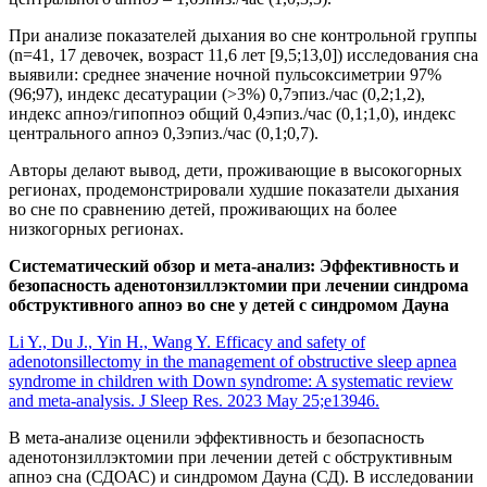
При анализе показателей дыхания во сне контрольной группы
(n=41, 17 девочек, возраст 11,6 лет [9,5;13,0]) исследования сна
выявили: среднее значение ночной пульсоксиметрии 97%
(96;97), индекс десатурации (>3%) 0,7эпиз./час (0,2;1,2),
индекс апноэ/гипопноэ общий 0,4эпиз./час (0,1;1,0), индекс
центрального апноэ 0,3эпиз./час (0,1;0,7).
Авторы делают вывод, дети, проживающие в высокогорных
регионах, продемонстрировали худшие показатели дыхания
во сне по сравнению детей, проживающих на более
низкогорных регионах.
Систематический обзор и мета-анализ: Эффективность и
безопасность аденотонзиллэктомии при лечении синдрома
обструктивного апноэ во сне у детей с синдромом Дауна
Li Y., Du J., Yin H., Wang Y. Efficacy and safety of
adenotonsillectomy in the management of obstructive sleep apnea
syndrome in children with Down syndrome: A systematic review
and meta-analysis. J Sleep Res. 2023 May 25;e13946.
В мета-анализе оценили эффективность и безопасность
аденотонзиллэктомии при лечении детей с обструктивным
апноэ сна (СДОАС) и синдромом Дауна (СД). В исследовании