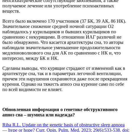
непсихиатрические сопутствующие заболевания, а также
получаемое лечение или употребление психоактивных
веществ.
Всего было включено 170 участников (37 БК, 39 AК, 86 НК).
Значительное снижение средней ночной сатурации O2
наблюдалось у курильщиков и бывших курильщиков по
сравнению с некурящими. В отношении ИАГ различий не
было обнаружено. Что касается архитектуры сна, то авторы
наблюдали значительное уменьшение продолжительности
медленноволнового сна для AК по сравнению с НК и, что
интересно, между БК и НК.
Сделаны выводы, что курящие страдают от изменений как в
архитектуре сна, так и в параметрах легочной вентиляции,
причем эти нарушения сохраняются даже после прекращения
курения. Однако на тяжесть апноэ сна курение само по себе
по всей видимости не влияет.
Обновленная информация о генетике обструктивного
апноэ сна – шумиха или надежда?
Riha R.L. Update on the genetic basis of obstructive sleep apnoea
— hype or hope? Curr. Opin. Pulm. Med. 2023; 29(6):533-538. doi: