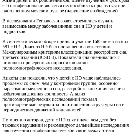
жизни детей и их родственников. Менее изученным фактором
его патофизиологии является неспособность проснуться при
наполненном мочевом пузыре (нарушение возбуждения).
В исследовании Fernandes и соавт. стремились изучать
взаимосвязь между заболеваниями сна и НЭ у детей и
подростков.
В систематическом обзоре приняли участие 1685 детей из них
581 с НЭ. Диагноз НЭ был поставлен в соответствии
Международным критериям классификации расстройств сна,
третьего издания (ICSD-3). Показатели сна оценивались с
помощью проверенных опросников и/или
полисомнографического исследования.
Анкеты сна показали, что у детей с НЭ чаще наблюдались
проблемы со сном, чем у контрольной группы, особенно
парасомнии медленного сна, расстройства дыхания во сне и
избыточная дневная сонливость. Анализ
полисомнографических исследований показал
противоречивые результаты по отношению структуры сна и
периодических движений конечностей.
По мнению авторов, дети с НЭ спят иначе, чем дети без
таковых нарушений и рекомендуют дальнейшее исследования
для изучения патофизиологической связи между этими