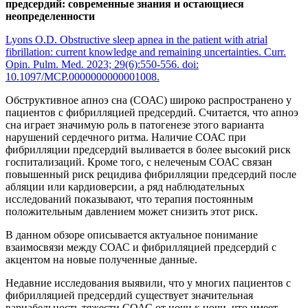
предсердий: современные знания и остающиеся
неопределенности
Lyons O.D. Obstructive sleep apnea in the patient with atrial
fibrillation: current knowledge and remaining uncertainties. Curr.
Opin. Pulm. Med. 2023; 29(6):550-556. doi:
10.1097/MCP.0000000000001008.
Обструктивное апноэ сна (СОАС) широко распространено у
пациентов с фибрилляцией предсердий. Считается, что апноэ
сна играет значимую роль в патогенезе этого варианта
нарушений сердечного ритма. Наличие СОАС при
фибрилляции предсердий выливается в более высокий риск
госпитализаций. Кроме того, с нелеченым СОАС связан
повышенный риск рецидива фибрилляции предсердий после
абляции или кардиоверсии, а ряд наблюдательных
исследований показывают, что терапия постоянным
положительным давлением может снизить этот риск.
В данном обзоре описывается актуальное понимание
взаимосвязи между СОАС и фибрилляцией предсердий с
акцентом на новые полученные данные.
Недавние исследования выявили, что у многих пациентов с
фибрилляцией предсердий существует значительная
вариабельность тяжести СОАС от ночи к ночи, что имеет