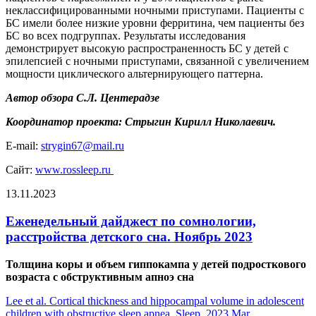
неклассифицированными ночными приступами. Пациенты с
БС имели более низкие уровни ферритина, чем пациенты без
БС во всех подгруппах. Результаты исследования
демонстрирует высокую распространенность БС у детей с
эпилепсией с ночными приступами, связанной с увеличением
мощности циклического альтернирующего паттерна.
Автор обзора
С.Л. Центерадзе
Координатор проекта: Стрыгин Кирилл Николаевич.
E-mail:
strygin67@mail.ru
Сайт:
www.rossleep.ru
13.11.2023
Еженедельный дайджест по сомнологии,
расстройства детского сна. Ноябрь 2023
Толщина коры и объем гиппокампа у детей подросткового
возраста с обструктивным апноэ сна
Lee et al. Cortical thickness and hippocampal volume in adolescent
children with obstructive sleep apnea. Sleep. 2023 Mar