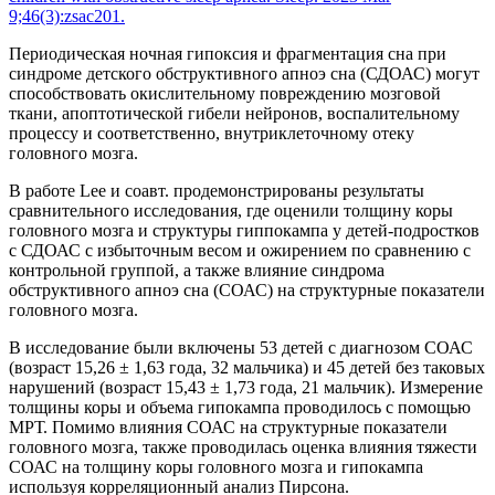
9;46(3):zsac201.
Периодическая ночная гипоксия и фрагментация сна при
синдроме детского обструктивного апноэ сна (СДОАС) могут
способствовать окислительному повреждению мозговой
ткани, апоптотической гибели нейронов, воспалительному
процессу и соответственно, внутриклеточному отеку
головного мозга.
В работе Lee и соавт. продемонстрированы результаты
сравнительного исследования, где оценили толщину коры
головного мозга и структуры гиппокампа у детей-подростков
с СДОАС с избыточным весом и ожирением по сравнению с
контрольной группой, а также влияние синдрома
обструктивного апноэ сна (СОАС) на структурные показатели
головного мозга.
В исследование были включены 53 детей с диагнозом СОАС
(возраст 15,26 ± 1,63 года, 32 мальчика) и 45 детей без таковых
нарушений (возраст 15,43 ± 1,73 года, 21 мальчик). Измерение
толщины коры и объема гипокампа проводилось с помощью
МРТ. Помимо влияния СОАС на структурные показатели
головного мозга, также проводилась оценка влияния тяжести
СОАС на толщину коры головного мозга и гипокампа
используя корреляционный анализ Пирсона.