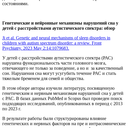
состояниями.
Генетические и нейронные механизмы нарушений сна у
детей с расстройствами аутистического спектра: обзор
Ji et al. Genetic and neural mechanisms of sleep disorders in
children with autism spectrum disorder: a review. Front
Psychiatry. 2023 May 2:14:1079683.
У детей с расстройствами аутистического спектра (РАС)
нарушена функциональность части головного мозга,
отвечающего не только за поведение, а но и за качественный
сон. Нарушения сна могут усугубить течение РАС и стать
тяжелым бременем для семей и общества.
В этом обзоре авторы изучили литературу, посвященную
генетическим и нервным механизмам нарушений сна у детей
с РАС. В базах данных PubMed и Scopus был проведен поиск
подходящих исследований, опубликованных в период с 2013
по 2023 г.
В результате работы были структурированы влияние
генетических и нервных факторов на пре и интрасомнические