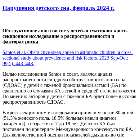
Нарушения детского сна, февраль 2024 г.
Обструктивное апноэ во сне у детей-астматиков: кросс-
секционное исследование о распространенности и
факторах риска
Santos et al. Obstructive sleep apnea in asthmatic children: a cross-
sectional study about prevalence and risk factors. 2023 Sep-Oct;
99(5): 443–448.
Целью исследования Santos и соавт. являлся анализ
распространенности синдрома обструктивного апноэ сна
(СДОАС) у детей с тяжелой бронхиальной астмой (БА) по
сравнению со случаями БА легкой и средней степени тяжести.
По мнению авторов у детей с тяжелой БА будет более высокая
распространенность СДОАС.
В кросс-секционном исследования приняли участие 80 детей
(51,3% женского пола. 18,5% больных имели диагноз
ожирения) в возрасте от 7 до 18 лет. Диагноз БА был
поставлен по критериям Международного консенсуса по БА.
Для количественной оценки показателей дыхания во сне