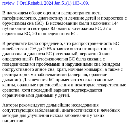
review. J OralRehabil. 2024 Jan;51(1):103-109.
В настоящем обзоре оценили распространенность,
патофизиологию, диагностику и лечение детей и подростков с
бруксизмом сна (БС). В исследовании были включены 144
публикации из которых 83 были о возможном БС, 37 о
вероятном БС, 20 о определенном БС.
В результате было определено, что распространенность БС
колеблется от 5% до 50% в зависимости от возрастного
диапазона и диагноза БС (возможный, вероятный или
определенный). Патофизиология БС была связана с
поведенческими проблемами и нарушениями сна (синдром
обструктивного апноэ сна, храп, ночные кошмары, а также с
респираторными заболеваниями (аллергия, оральное
дыхание). Для лечения БС применяются окклюзионные
каппы, оральные приспособления и некоторые лекарственные
средства, хотя последний вариант подтверждается
ограниченными данными у детей.
Авторы рекомендуют дальнейшие исследования
сопутствующих заболеваний, диагностических и лечебных
методов для улучшения исхода заболевания у таких
пациентов.