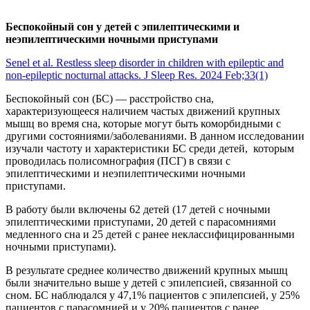
Беспокойный сон у детей с эпилептическими и
неэпилептическими ночными приступами
Senel et al. Restless sleep disorder in children with epileptic and
non-epileptic nocturnal attacks. J Sleep Res. 2024 Feb;33(1)
Беспокойный сон (БС) — расстройство сна,
характеризующееся наличием частых движений крупных
мышц во время сна, которые могут быть коморбидными с
другими состояниями/заболеваниями. В данном исследовании
изучали частоту и характеристики БС среди детей, которым
проводилась полисомнография (ПСГ) в связи с
эпилептическими и неэпилептическими ночными
приступами.
В работу были включены 62 детей (17 детей с ночными
эпилептическими приступами, 20 детей с парасомниями
медленного сна и 25 детей с ранее неклассифицированными
ночными приступами).
В результате среднее количество движений крупных мышц
были значительно выше у детей с эпилепсией, связанной со
сном. БС наблюдался у 47,1% пациентов с эпилепсией, у 25%
пациентов с парасомнией и у 20% пациентов с ранее