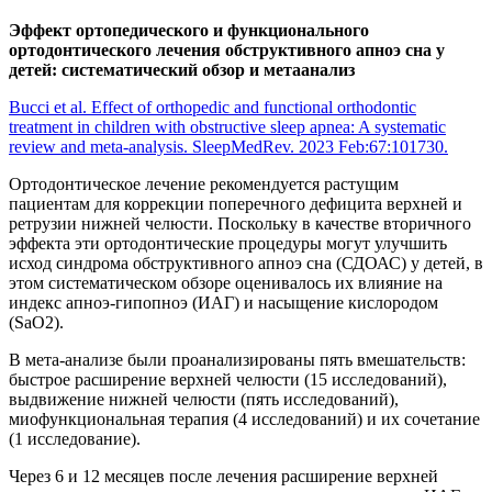
Эффект ортопедического и функционального
ортодонтического лечения обструктивного апноэ сна у
детей: систематический обзор и метаанализ
Bucci et al. Effect of orthopedic and functional orthodontic
treatment in children with obstructive sleep apnea: A systematic
review and meta-analysis. SleepMedRev. 2023 Feb:67:101730.
Ортодонтическое лечение рекомендуется растущим
пациентам для коррекции поперечного дефицита верхней и
ретрузии нижней челюсти. Поскольку в качестве вторичного
эффекта эти ортодонтические процедуры могут улучшить
исход синдрома обструктивного апноэ сна (СДОАС) у детей, в
этом систематическом обзоре оценивалось их влияние на
индекс апноэ-гипопноэ (ИАГ) и насыщение кислородом
(SaO2).
В мета-анализе были проанализированы пять вмешательств:
быстрое расширение верхней челюсти (15 исследований),
выдвижение нижней челюсти (пять исследований),
миофункциональная терапия (4 исследований) и их сочетание
(1 исследование).
Через 6 и 12 месяцев после лечения расширение верхней