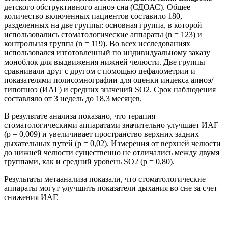
детского обструктивного апноэ сна (СДОАС). Общее
количество включенных пациентов составило 180,
разделенных на две группы: основная группа, в которой
использовались стоматологические аппараты (n = 123) и
контрольная группа (n = 119). Во всех исследованиях
использовался изготовленный по индивидуальному заказу
моноблок для выдвижения нижней челюсти. Две группы
сравнивали друг с другом с помощью цефалометрии и
показателями полисомнографии для оценки индекса апноэ/
гипопноэ (ИАГ) и средних значений SO2. Срок наблюдения
составляло от 3 недель до 18,3 месяцев.
В результате анализа показано, что терапия
стоматологическими аппаратами значительно улучшает ИАГ
(р = 0,009) и увеличивает пространство верхних задних
дыхательных путей (р = 0,02). Измерения от верхней челюсти
до нижней челюсти существенно не отличались между двумя
группами, как и средний уровень SO2 (p = 0,80).
Результаты метаанализа показали, что стоматологические
аппараты могут улучшить показатели дыхания во сне за счет
снижения ИАГ.