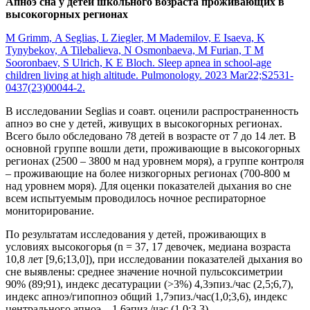
Апноэ сна у детей школьного возраста проживающих в
высокогорных регионах
M Grimm, A Seglias, L Ziegler, M Mademilov, E Isaeva, K
Tynybekov, A Tilebalieva, N Osmonbaeva, M Furian, T M
Sooronbaev, S Ulrich, K E Bloch. Sleep apnea in school-age
children living at high altitude. Pulmonology. 2023 Mar22;S2531-
0437(23)00044-2.
В исследовании Seglias и соавт. оценили распространенность
апноэ во сне у детей, живущих в высокогорных регионах.
Всего было обследовано 78 детей в возрасте от 7 до 14 лет. В
основной группе вошли дети, проживающие в высокогорных
регионах (2500 – 3800 м над уровнем моря), а группе контроля
– проживающие на более низкогорных регионах (700-800 м
над уровнем моря). Для оценки показателей дыхания во сне
всем испытуемым проводилось ночное респираторное
мониторирование.
По результатам исследования у детей, проживающих в
условиях высокогорья (n = 37, 17 девочек, медиана возраста
10,8 лет [9,6;13,0]), при исследовании показателей дыхания во
сне выявлены: среднее значение ночной пульсоксиметрии
90% (89;91), индекс десатурации (>3%) 4,3эпиз./час (2,5;6,7),
индекс апноэ/гипопноэ общий 1,7эпиз./час(1,0;3,6), индекс
центрального апноэ – 1,6эпиз./час (1,0;3,3).