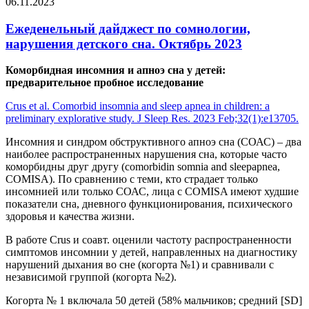
06.11.2023
Ежеденельный дайджест по сомнологии,
нарушения детского сна. Октябрь 2023
Коморбидная инсомния и апноэ сна у детей:
предварительное пробное исследование
Crus et al. Comorbid insomnia and sleep apnea in children: a
preliminary explorative study. J Sleep Res. 2023 Feb;32(1):e13705.
Инсомния и синдром обструктивного апноэ сна (СОАС) – два
наиболее распространенных нарушения сна, которые часто
коморбидны друг другу (comorbidin somnia and sleepapnea,
COMISA). По сравнению с теми, кто страдает только
инсомнией или только СОАС, лица с COMISA имеют худшие
показатели сна, дневного функционирования, психического
здоровья и качества жизни.
В работе Crus и соавт. оценили частоту распространенности
симптомов инсомнии у детей, направленных на диагностику
нарушений дыхания во сне (когорта №1) и сравнивали с
независимой группой (когорта №2).
Когорта № 1 включала 50 детей (58% мальчиков; средний [SD]