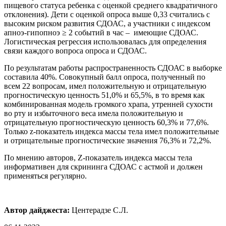
пищевого статуса ребенка с оценкой среднего квадратичного
отклонения). Дети с оценкой опроса выше 0,33 считались с
высоким риском развития СДОАС, а участники с индексом
апноэ-гипопноэ ≥ 2 событий в час – имеющие СДОАС.
Логистическая регрессия использовалась для определения
связи каждого вопроса опроса и СДОАС.
По результатам работы распространенность СДОАС в выборке
составила 40%. Совокупный балл опроса, полученный по
всем 22 вопросам, имел положительную и отрицательную
прогностическую ценность 51,0% и 65,5%, в то время как
комбинированная модель громкого храпа, утренней сухости
во рту и избыточного веса имела положительную и
отрицательную прогностическую ценность 60,3% и 77,6%.
Только z-показатель индекса массы тела имел положительные
и отрицательные прогностические значения 76,3% и 72,2%.
По мнению авторов, Z-показатель индекса массы тела
информативен для скрининга СДОАС с астмой и должен
применяться регулярно.
Автор дайджеста:
Центерадзе С.Л.