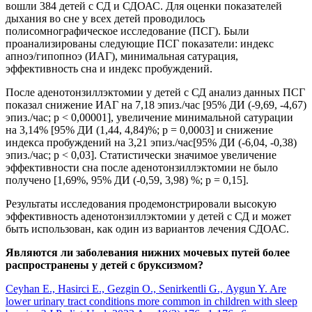
вошли 384 детей с СД и СДОАС. Для оценки показателей
дыхания во сне у всех детей проводилось
полисомнографическое исследование (ПСГ). Были
проанализированы следующие ПСГ показатели: индекс
апноэ/гипопноэ (ИАГ), минимальная сатурация,
эффективность сна и индекс пробуждений.
После аденотонзиллэктомии у детей с СД анализ данных ПСГ
показал снижение ИАГ на 7,18 эпиз./час [95% ДИ (-9,69, -4,67)
эпиз./час; р < 0,00001], увеличение минимальной сатурации
на 3,14% [95% ДИ (1,44, 4,84)%; р = 0,0003] и снижение
индекса пробуждений на 3,21 эпиз./час[95% ДИ (-6,04, -0,38)
эпиз./час; р < 0,03]. Статистически значимое увеличение
эффективности сна после аденотонзиллэктомии не было
получено [1,69%, 95% ДИ (-0,59, 3,98) %; p = 0,15].
Результаты исследования продемонстрировали высокую
эффективность аденотонзиллэктомии у детей с СД и может
быть использован, как один из вариантов лечения СДОАС.
Являются ли заболевания нижних мочевых путей более
распространены у детей с бруксизмом?
Ceyhan E., Hasirci E., Gezgin O., Senirkentli G., Aygun Y. Are
lower urinary tract conditions more common in children with sleep