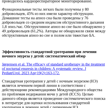
проводилось кардиореспираторное мониторирование.
Функциональные тесты легких были получены у 80
добровольцев, 45% из них имели характер обструкции.
Домашние тесты на апноэ сна были проведены у 76
добровольцев со средним индексом обструктивного дыхания
1,8 эпиз./час. Обструктивное апноэ во сне было обнаружено у
49 добровольцев (61,2%). Авторы не обнаружили связи между
обструктивным апноэ во сне и полом или тяжестью БА.
Эффективность стандартной уротерапии при лечении
ночного энуреза у детей: систематический обзор
Jørgensen et al. The efficacy of standard urotherapy in the treatment
of nocturnal enuresis in children: A systematic review. J
PediatrUrol. 2023 Apr;19(2):163-172.
Стандартная уротерапия у детей с ночным энурезом (НЭ)
является лечением первой линии в соответствии с
действующими рекомендациями Международного общества
по проблемам недержания мочи у детей (ICCS). Целью
данного обзора является проведение систематического поиска
в литературе для оценки использования стандартной
уротерапии в лечении детей с первичным НЭ.