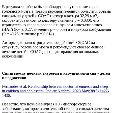
В результате работы было обнаружено утончение коры
головного мозга в правой верхней теменной области и объема
гипокампа у детей с СОАС (размер кластера 32,29 мм2,
скорректированное по кластеру значение p = 0,030), что
отрицательно коррелировало с индексом апноэ-гипопноэ
(ИАГ) (R=-). 0,27, значение p = 0,009) и индексом возбуждения
(R = -0,25, значение p = 0,014).
Авторы доказали отрицательное действие СДОАС на
структуру головного мозга и рекомендуют своевременное
лечение детей с СОАС для предотвращения возможных
осложнений.
Связь между ночным энурезом и нарушениями сна у детей
и подростков
Fernandes et al. Relationship between nocturnal enuresis and sleep
in children and adolescent. Pediatr Nephrol. 2023 May;38(5):1427-
1438.
Известно, что ночной энурез (НЭ) многофакторное
заболевание, которое значительной степени снижает качества