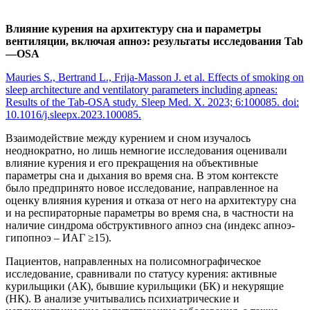
Влияние курения на архитектуру сна и параметры
вентиляции, включая апноэ: результаты исследования
Tab
—
OSA
Mauries S., Bertrand L., Frija-Masson J. et al. Effects of smoking on
sleep architecture and ventilatory parameters including apneas:
Results of the Tab-OSA study. Sleep Med. X. 2023; 6:100085. doi:
10.1016/j.sleepx.2023.100085.
Взаимодействие между курением и сном изучалось
неоднократно, но лишь немногие исследования оценивали
влияние курения и его прекращения на объективные
параметры сна и дыхания во время сна. В этом контексте
было предпринято новое исследование, направленное на
оценку влияния курения и отказа от него на архитектуру сна
и на респираторные параметры во время сна, в частности на
наличие синдрома обструктивного апноэ сна (индекс апноэ-
гипопноэ – ИАГ ≥15).
Пациентов, направленных на полисомнографическое
исследование, сравнивали по статусу курения: активные
курильщики (АК), бывшие курильщики (БК) и некурящие
(НК). В анализе учитывались психиатрические и