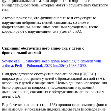
функциональные аномалии дорсального ядра шва и
миндалевидного тела, которые могут нарушать фазу быстрого
сна.
Авторы показали, что функциональные и структурные
нарушения нейронных цепей, связанных со сном и
бодрствованием, вызванные генными мутациями, тесно
коррелируют с нарушениями сна у детей с РАС.
Скрининг обструктивного апноэ
сна
у детей с
бронхиальной астмой
Sowho et al. Obstructive sleep apnea screening in children with
asthma. Pediatr Pulmonol. 2023 Jun;58(6):1683-1690.
Синдром детского обструктивного апноэ сна (СДОАС)
широко распространен у детей с бронхиальной астмой (БА),
особенно у детей с ожирением. Целью данного исследования
было определить вопросы в исследовании нарушений
дыхания во сне, связанных с обструктивным апноэ во сне у
детей с БА.
В работе все пациенты (n = 136) прошли полисомнографию и
им измеряли z-показатель индекса массы тела (исследование