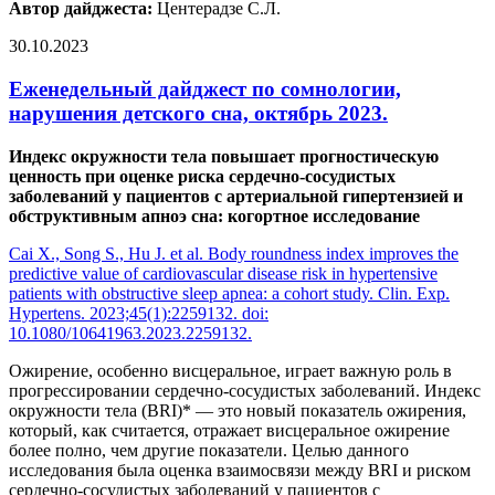
Автор дайджеста:
Центерадзе С.Л.
30.10.2023
Еженедельный дайджест по сомнологии,
нарушения детского сна, октябрь 2023.
Индекс окружности тела повышает прогностическую
ценность при оценке риска сердечно-сосудистых
заболеваний у пациентов с артериальной гипертензией и
обструктивным апноэ сна: когортное исследование
Cai X., Song S., Hu J. et al. Body roundness index improves the
predictive value of cardiovascular disease risk in hypertensive
patients with obstructive sleep apnea: a cohort study. Clin. Exp.
Hypertens. 2023;45(1):2259132. doi:
10.1080/10641963.2023.2259132.
Ожирение, особенно висцеральное, играет важную роль в
прогрессировании сердечно-сосудистых заболеваний. Индекс
окружности тела (BRI)* — это новый показатель ожирения,
который, как считается, отражает висцеральное ожирение
более полно, чем другие показатели. Целью данного
исследования была оценка взаимосвязи между BRI и риском
сердечно-сосудистых заболеваний у пациентов с