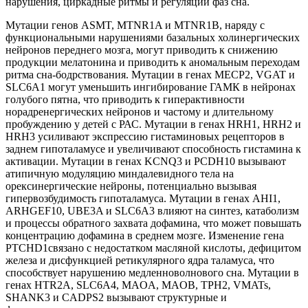
нарушения, циркадные ритмы и регуляции фаз сна.
Мутации генов ASMT, MTNR1A и MTNR1B, наряду с
функциональными нарушениями базальных холинергических
нейронов переднего мозга, могут приводить к снижению
продукции мелатонина и приводить к аномальным переходам
ритма сна-бодрствования. Мутации в генах MECP2, VGAT и
SLC6A1 могут уменьшить ингибирование ГАМК в нейронах
голубого пятна, что приводить к гиперактивности
норадренергических нейронов и частому и длительному
пробуждению у детей с РАС. Мутации в генах HRH1, HRH2 и
HRH3 усиливают экспрессию гистаминовых рецепторов в
заднем гипоталамусе и увеличивают способность гистамина к
активации. Мутации в генах KCNQ3 и PCDH10 вызывают
атипичную модуляцию миндалевидного тела на
орексинергические нейроны, потенциально вызывая
гипервозбудимость гипоталамуса. Мутации в генах AHI1,
ARHGEF10, UBE3A и SLC6A3 влияют на синтез, катаболизм
и процессы обратного захвата дофамина, что может повышать
концентрацию дофамина в среднем мозге. Изменение гена
PTCHD1связано с недостатком масляной кислоты, дефицитом
железа и дисфункцией ретикулярного ядра таламуса, что
способствует нарушению медленноволнового сна. Мутации в
генах HTR2A, SLC6A4, MAOA, MAOB, TPH2, VMATs,
SHANK3 и CADPS2 вызывают структурные и