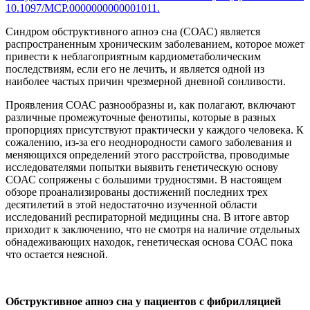
10.1097/MCP.0000000000001011.
Синдром обструктивного апноэ сна (СОАС) является
распространенным хроническим заболеванием, которое может
привести к неблагоприятным кардиометаболическим
последствиям, если его не лечить, и является одной из
наиболее частых причин чрезмерной дневной сонливости.
Проявления СОАС разнообразны и, как полагают, включают
различные промежуточные фенотипы, которые в разных
пропорциях присутствуют практически у каждого человека. К
сожалению, из-за его неоднородности самого заболевания и
меняющихся определений этого расстройства, проводимые
исследователями попытки выявить генетическую основу
СОАС сопряжены с большими трудностями. В настоящем
обзоре проанализированы достижений последних трех
десятилетий в этой недостаточно изученной области
исследований респираторной медицины сна. В итоге автор
приходит к заключению, что не смотря на наличие отдельных
обнадеживающих находок, генетическая основа СОАС пока
что остается неясной.
Обструктивное апноэ сна у пациентов с фибрилляцией