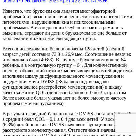
bruxism? J PediatrUrol. 2023 Apr;19(2):176.e1-176.e6
Известно, что бруксизм сна является многофакторной
проблемой и связан с многочисленными стоматологическими
патологиями, нарушениями сна и психосоциальными
проблемами. В исследовании Ceyhan и соавт. стремились
выяснить, страдают ли дети с бруксизмом во сне больше от
заболеваний нижних мочевыводящих путей.
Всего в исследовании были включены 128 детей (средний
возраст детей составил 73,3 ± 26,9 мес. Соотношение девочек
и мальчиков было 40:88). В группу с бруксизмом вошли 64
ребенка, а в контрольную группу – 64. Для количественной
оценки заболеваний нижних мочевыводящих путей родители
заполняли шкалу дисфункционального мочеиспускания и
недержания мочи DVISS (≥8 баллов подтверждало
функциональное расстройство мочеиспускания) и шкалу
качества жизни QOL (диапазон баллов от 0 до 35, при этом
более высокие баллы указывают на более высокую частоту
проблем с мочеиспусканием).
В результате средний балл по шкале DVISS составил 2,5 ± 3,8,
а средний балл QOL – 0,1 ± 0,4 для всех детей. У восьми
(6,3%) детей по шкале DVISS выявлено функциональное
расстройство мочеиспускания. Статистически значимой
разницы по шкале DVISS и QOL между группой бруксизма и