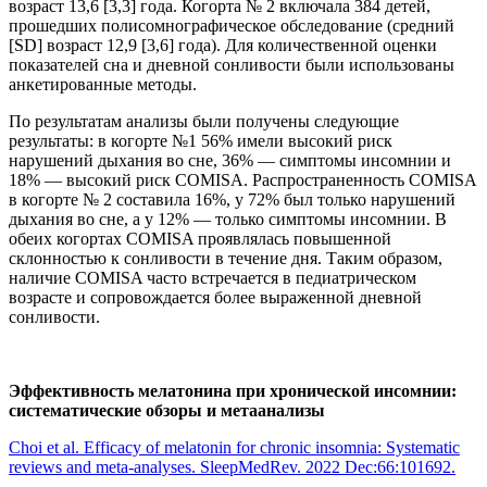
возраст 13,6 [3,3] года. Когорта № 2 включала 384 детей,
прошедших полисомнографическое обследование (средний
[SD] возраст 12,9 [3,6] года). Для количественной оценки
показателей сна и дневной сонливости были использованы
анкетированные методы.
По результатам анализы были получены следующие
результаты: в когорте №1 56% имели высокий риск
нарушений дыхания во сне, 36% — симптомы инсомнии и
18% — высокий риск COMISA. Распространенность COMISA
в когорте № 2 составила 16%, у 72% был только нарушений
дыхания во сне, а у 12% — только симптомы инсомнии. В
обеих когортах COMISA проявлялась повышенной
склонностью к сонливости в течение дня. Таким образом,
наличие COMISA часто встречается в педиатрическом
возрасте и сопровождается более выраженной дневной
сонливости.
Эффективность мелатонина при хронической инсомнии:
систематические обзоры и метаанализы
Choi et al. Efficacy of melatonin for chronic insomnia: Systematic
reviews and meta-analyses. SleepMedRev. 2022 Dec:66:101692.